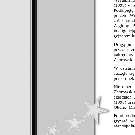
Wystąpił r
(1999) w r
Podbipiętę
prezent. Wi
zaś chodz
Zagłoby P
inteligenc
gejzerem h
Drugą pols
przez Jerz
nakręcony
Zborowski 
W ostatnim
zaczęło si
posterunek
Nie można
Zborowskie
częściach
(1996) ora
Obelix: Mis
Pomimo duż
grywać w 
niepospoli