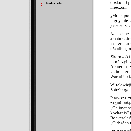
doskonałą 
Kabarety
mieczem".
„Moje pode
nigdy nie 
jeszcze za
Na scenę 
amatorskim
jest znako
ożenił się 
Zborowski 
ukończył w
Ateneum, K
takimi zn
Warmiński,
W telewizj
Spitzbergen
Pierwsza z
zagrał mi
„Galimati
kochania” 
Rockefeler
„O dwóch t