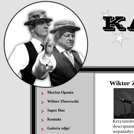
Wiktor 
Marian Opania
Wiktor Zborowski
Super Duo
Kontakt
Krzysztof
dowcipnis
Galeria zdjęć
wspaniały